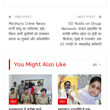
PREV POST
NEXT POST
Mathura Crime News:
ED Raids on Drugs
फर्जी साधु का पर्दाफाश; हाई-
Network: दाऊद इब्राहिम के
पैकेज वाली युवतियों को फंसाकर
करीबी सलिम डोला पर ईडी का
करता था दुष्कर्म और ब्लैकमेलिंग
शिकंजा; मुंबई से राजकोट तक
20 जगहों पर ताबड़तोड़ छापेमारी
You Might Also Like
All
बिहार
बिहार
मुजफ्फरपुर में ATM कार्ड
महाराष्ट्र राजनीति में बड़ा