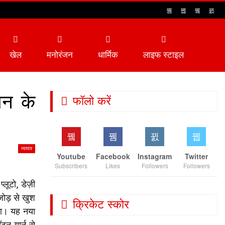
खेल
मनोरंजन
धार्मिक
लाइफ स्टाइल
शन के
फॉलो करें
व्यापार
Youtube
Facebook
Instagram
Twitter
Subscribers
Likes
Followers
Followers
लूटो, डेज़ी
जोड़ से खुश
क्रिकेट स्कोर
एगा। यह नया
टन यार्न से