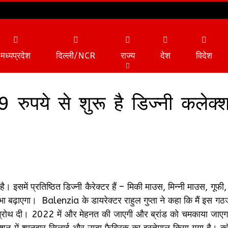
मध्यप्रदेश
दिल्ली/NCR
राज्य
देश
विदेश
ुपये से शुरू है डिज्‍नी कलेक्‍
व्यापार
टेक्नोलॉजी
 प्रतिष्ठित डिज्नी कैरेक्‍टर हैं – मिकी माउस, मिन्नी माउस, गूफी, प्
ा बढ़ाएगा। Balenzia के डायरेक्‍टर राहुल गुप्‍ता ने कहा कि मैं इस गठ
 तेज ग्रोथ दी। 2022 में और मेहनत की जाएगी और ब्रांड को चमकाया जा
न में शानदार सिलाई और उम्‍दा फैब्रिक का इस्‍तेमाल किया गया है। कॉ