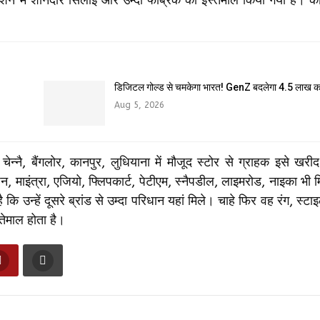
डिजिटल गोल्ड से चमकेगा भारत! GenZ बदलेगा ₹4.5 लाख क
Aug 5, 2026
न्‍नै, बैंगलोर, कानपुर, लुधियाना में मौजूद स्‍टोर से ग्राहक इसे खरी
ाइंत्रा, एजियो, फ्लिपकार्ट, पेटीएम, स्‍नैपडील, लाइमरोड, नाइका भी 
उन्‍हें दूसरे ब्रांड से उम्‍दा परिधान यहां मिले। चाहे फिर वह रंग, स्‍ट
्‍तेमाल होता है।