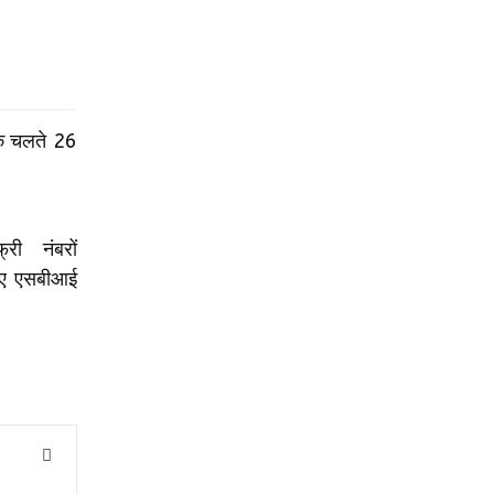
 के चलते 26
ी नंबरों
िए एसबीआई