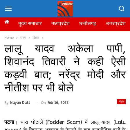
मुख्य समाचार
मध्यप्रदेश
छत्तीसगढ़
उत्तरप्रदेश
Home
राज्य
बिहार
लालू यादव अकेला पापी,
शिवानंद तिवारी ने कही ऐसी
कड़वी बात; नरेंद्र मोदी और
नीतीश पर भी बोले
बिहार
By
Nayan Datt
On
Feb 16, 2022
पटना।
चारा घोटाले (Fodder Scam) में लालू यादव (Lalu
Yadav) के खिलाफ अदालत के फैसले के बाद राजनीतिक दलों के