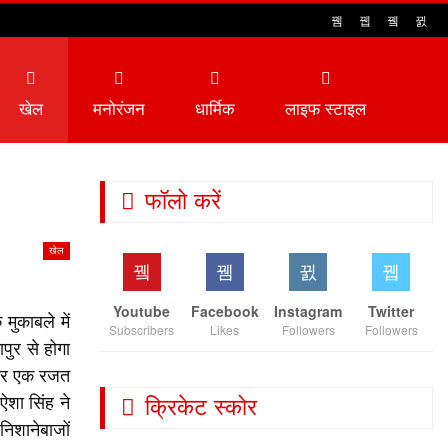
खेल
मनोरंजन
धार्मिक
लाइफ स्टाइल
फॉलो करें
खेल
Youtube
Facebook
Instagram
Twitter
ुकाबले में
Subscribers
Likes
Followers
Followers
पुर से होगा
 और एक रजत
शा सिंह ने
क्रिकेट स्कोर
िशानेबाजों