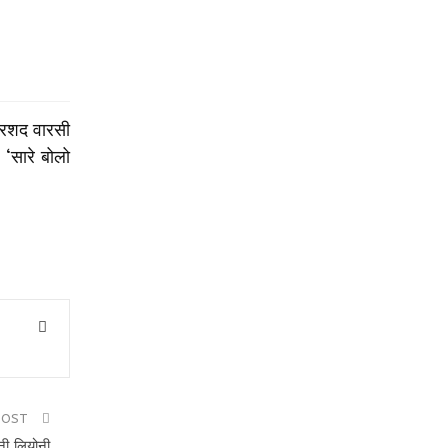
 अरशद वारसी
 ‘सारे बोलो
POST
नी लियोनी