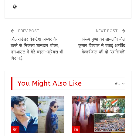
PREV POST
NEXT POST
ऑलराउंडर वेंकटेश अय्यर के
फिल्म पुष्पा का डायलाॅग बोल
बल्ले से निकला शानदार चौका,
कुमार विश्वास ने बताईं अरविंद
डगआउट में बैठे चहल-श्रेयस भी
केजरीवाल की दो ‘खासियतें’
गिर पड़े
You Might Also Like
All
देश
देश