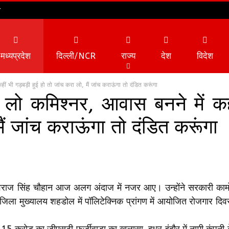
न
मध्यप्रदेश
दिल्ली/NCR
राज्य
देश
विदेश
 भी गड़बड़ी हुई हो तो जांच करा लो, मैं जांच कराऊंगा तो दंडित करूंगा
लो कमिश्नर, आवास बनने में कह
व्यापार
टेक्नोलॉजी
मैं जांच कराऊंगा तो दंडित करूंगा
राज सिंह चौहान आज अलग अंदाज में नजर आए। उन्होंने सरकारी कामों म
जिला मुख्यालय शहडोल में पॉलिटेक्निक प्रांगण में आयोजित रोजगार दिव
15 करोड़ का जीएसटी फर्जीवाड़ा का खुलासा, इधर इंदौर में नामी कंपनी क