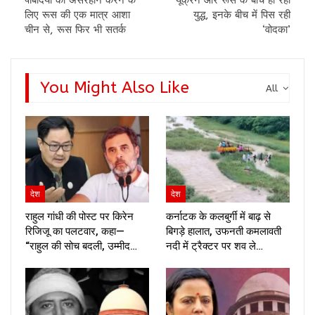
लिए रूस की एक मात्र आशा
युद्ध, इनके बीच में पिस रही
चीन से, रूस फिर भी सतर्क
‘वोदका’
You Might Also Like
All
देश
देश
राहुल गांधी की पोस्ट पर किरेन
कर्नाटक के कलबुर्गी में बाढ़ से
रिजिजू का पलटवार, कहा—
बिगड़े हालात, उफनती कमलावती
“राहुल की सोच बदली, उम्मीद…
नदी में ट्रैक्टर पर शव ले…