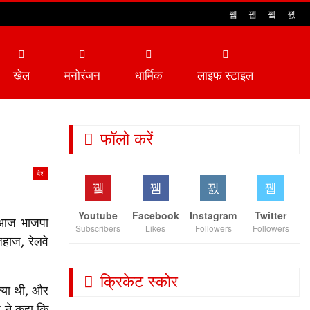
खेल
मनोरंजन
धार्मिक
लाइफ स्टाइल
फॉलो करें
देश
Youtube
Facebook
Instagram
Twitter
ि आज भाजपा
Subscribers
Likes
Followers
Followers
हाज, रेलवे
क्रिकेट स्कोर
क्या थी, और
श ने कहा कि