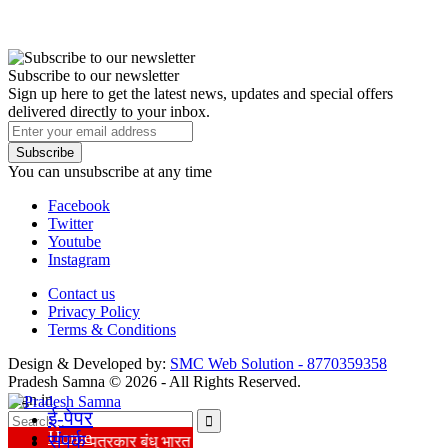
Subscribe to our newsletter
Sign up here to get the latest news, updates and special offers
delivered directly to your inbox.
Subscribe
You can unsubscribe at any time
Facebook
Twitter
Youtube
Instagram
Contact us
Privacy Policy
Terms & Conditions
Design & Developed by:
SMC Web Solution - 8770359358
Pradesh Samna © 2026 - All Rights Reserved.
Sign in
ई-पेपर
Home
संपर्क
पत्रकार बंधु भारत के किसी भी क्षेत्र से जुड़ने के लिए सम्पर्क करें