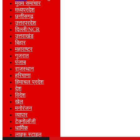
मुख्य समाचार
मध्यप्रदेश
छत्तीसगढ़
उत्तरप्रदेश
दिल्ली/NCR
उत्तराखंड
बिहार
महाराष्ट्र
गुजरात
पंजाब
राजस्थान
हरियाणा
हिमाचल प्रदेश
देश
विदेश
खेल
मनोरंजन
व्यापार
टेक्नोलॉजी
धार्मिक
लाइफ स्टाइल