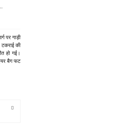
र…
्ग पर गाड़ी
से टकराई की
 मौत हो गई।
 एयर बैग फट