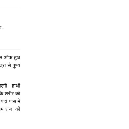
ाव…
ेंपल ऑफ टूथ
रा से पुण्य
जाएगी। हाथी
ी के शरीर को
हां पास में
नवम राजा की