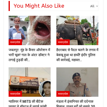
You Might Also Like
All
मध्यप्रदेश
मध्यप्रदेश
जबलपुर: मुंह के कैंसर ऑपरेशन में
हैदराबाद से पैदल चलने के तनाव में
भारी चूक! गाल के अंदर डॉक्टर ने
बेकाबू हुआ था हाथी! इंदौर पुलिस
लगाई ठुड्डी की…
की कार्रवाई, महावत…
मध्यप्रदेश
मध्यप्रदेश
ग्वालियर में MITS की बीटेक
मंडला में इंसानियत की दर्दनाक
छात्रा ने हॉस्टल में लगाई फांसी,
मिसाल: पालतू मुर्गे को बचाने 30