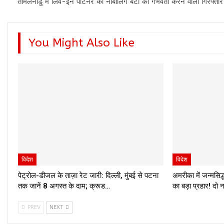
तमिलनाडु में लिव-इन पार्टनर की नाबालिग बेटी को गर्भवती करने वाला गिरफ्तार
You Might Also Like
विदेश
विदेश
पेट्रोल-डीजल के ताज़ा रेट जारी: दिल्ली, मुंबई से पटना
अमरीका में जन्मसिद
तक जानें 8 अगस्त के दाम; क्रूड…
का बड़ा प्रहार! दो 
PREV
NEXT