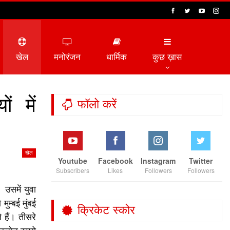
खेल
मनोरंजन
धार्मिक
कुछ ख़ास
ं में
फॉलो करें
खेल
Youtube
Facebook
Instagram
Twitter
Subscribers
Likes
Followers
Followers
 उसमें युवा
म्बई मुंबई
क्रिकेट स्कोर
 हैं। तीसरे