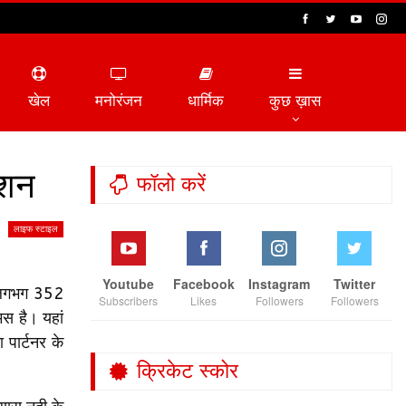
खेल
मनोरंजन
धार्मिक
कुछ ख़ास
ेशन
फॉलो करें
लाइफ स्टाइल
Youtube
Facebook
Instagram
Twitter
े लगभग 352
Subscribers
Likes
Followers
Followers
स है। यहां
 पार्टनर के
क्रिकेट स्कोर